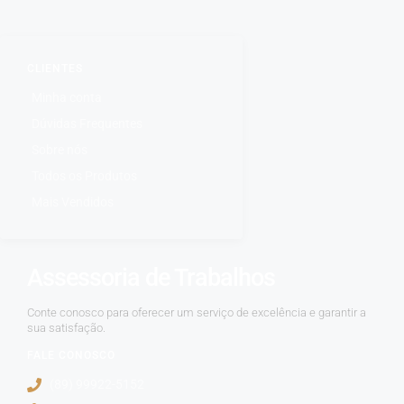
CLIENTES
Minha conta
Dúvidas Frequentes
Sobre nós
Todos os Produtos
Mais Vendidos
Assessoria de Trabalhos
Conte conosco para oferecer um serviço de excelência e garantir a
sua satisfação.
FALE CONOSCO
(89) 99922-5152