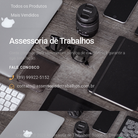
Todos os Produtos
Mais Vendidos
Assessoria de Trabalhos
Conte conosco para oferecer um serviço de excelência e garantir a
sua satisfação.
FALE CONOSCO
(89) 99922-5152
contato@assessoriadetrabalhos.com.br
Copyright © 2023 Assessoria de Trabalhos. Todos os Direitos