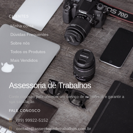
CLIENTES
Minha conta
Dúvidas Frequentes
Sobre nós
Todos os Produtos
Mais Vendidos
Assessoria de Trabalhos
Conte conosco para oferecer um serviço de excelência e garantir a
sua satisfação.
FALE CONOSCO
(89) 99922-5152
contato@assessoriadetrabalhos.com.br