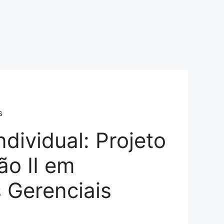
s
Individual: Projeto
ão II em
 Gerenciais