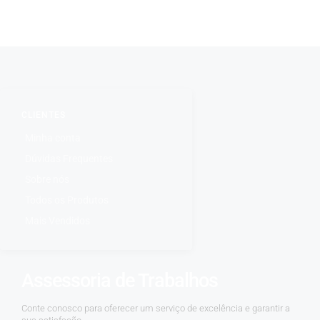
CLIENTES
Minha conta
Dúvidas Frequentes
Sobre nós
Todos os Produtos
Mais Vendidos
Assessoria de Trabalhos
Conte conosco para oferecer um serviço de excelência e garantir a