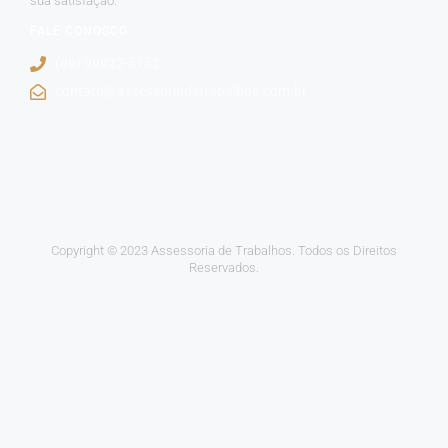
sua satisfação.
FALE CONOSCO
(89) 99922-5152
contato@assessoriadetrabalhos.com.br
Copyright © 2023 Assessoria de Trabalhos. Todos os Direitos
Reservados.