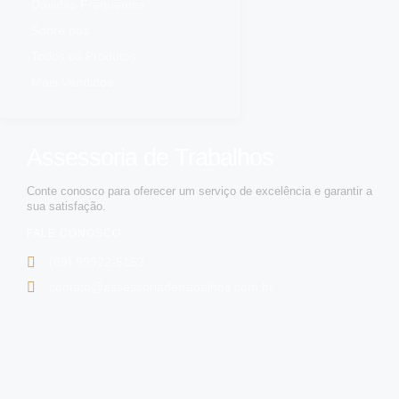
Dúvidas Frequentes
Sobre nós
Todos os Produtos
Mais Vendidos
Assessoria de Trabalhos
Conte conosco para oferecer um serviço de excelência e garantir a
sua satisfação.
FALE CONOSCO
(89) 99922-5152
contato@assessoriadetrabalhos.com.br