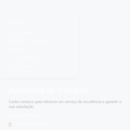
CLIENTES
Minha conta
Dúvidas Frequentes
Sobre nós
Todos os Produtos
Mais Vendidos
Assessoria de Trabalhos
Conte conosco para oferecer um serviço de excelência e garantir a
sua satisfação.
FALE CONOSCO
(89) 99922-5152