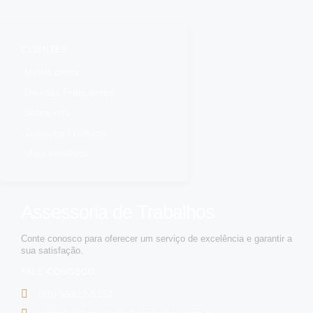
CLIENTES
Minha conta
Dúvidas Frequentes
Sobre nós
Todos os Produtos
Mais Vendidos
Assessoria de Trabalhos
Conte conosco para oferecer um serviço de excelência e garantir a
sua satisfação.
FALE CONOSCO
(89) 99922-5152