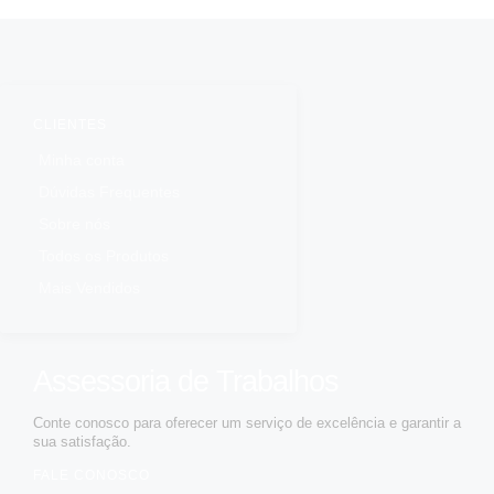
CLIENTES
Minha conta
Dúvidas Frequentes
Sobre nós
Todos os Produtos
Mais Vendidos
Assessoria de Trabalhos
Conte conosco para oferecer um serviço de excelência e garantir a
sua satisfação.
FALE CONOSCO