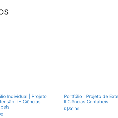
os
lio Individual | Projeto
Portfólio | Projeto de Ex
tensão II – Ciências
II Ciências Contábeis
beis
R$
50.00
00