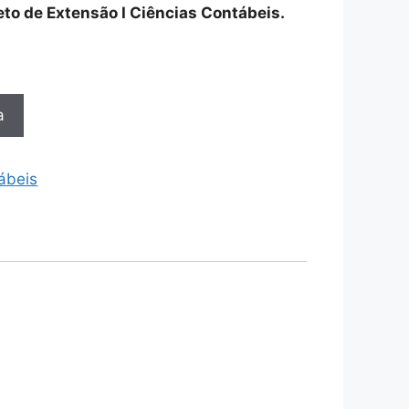
jeto de Extensão I Ciências Contábeis.
a
ábeis