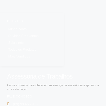
CLIENTES
Minha conta
Dúvidas Frequentes
Sobre nós
Todos os Produtos
Mais Vendidos
Assessoria de Trabalhos
Conte conosco para oferecer um serviço de excelência e garantir a
sua satisfação.
FALE CONOSCO
(89) 99922-5152