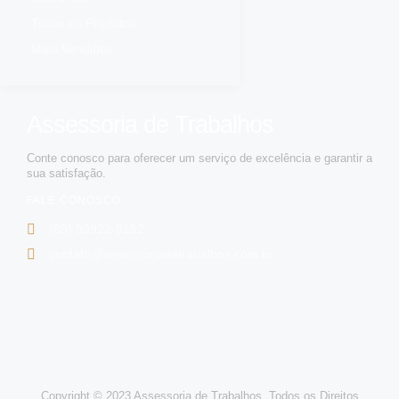
Todos os Produtos
Mais Vendidos
Assessoria de Trabalhos
Conte conosco para oferecer um serviço de excelência e garantir a
sua satisfação.
FALE CONOSCO
(89) 99922-5152
contato@assessoriadetrabalhos.com.br
Copyright © 2023 Assessoria de Trabalhos. Todos os Direitos