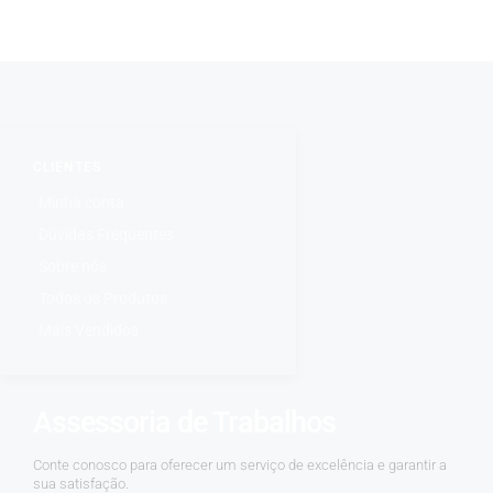
CLIENTES
Minha conta
Dúvidas Frequentes
Sobre nós
Todos os Produtos
Mais Vendidos
Assessoria de Trabalhos
Conte conosco para oferecer um serviço de excelência e garantir a
sua satisfação.