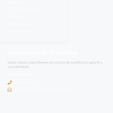
Minha conta
Dúvidas Frequentes
Sobre nós
Todos os Produtos
Mais Vendidos
Assessoria de Trabalhos
Conte conosco para oferecer um serviço de excelência e garantir a
sua satisfação.
FALE CONOSCO
(89) 99922-5152
contato@assessoriadetrabalhos.com.br