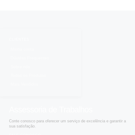
CLIENTES
Minha conta
Dúvidas Frequentes
Sobre nós
Todos os Produtos
Mais Vendidos
Assessoria de Trabalhos
Conte conosco para oferecer um serviço de excelência e garantir a
sua satisfação.