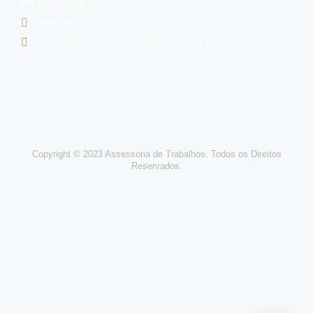
FALE CONOSCO
(89) 99922-5152
contato@assessoriadetrabalhos.com.br
Copyright © 2023 Assessoria de Trabalhos. Todos os Direitos
Reservados.