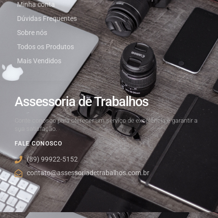
Minha conta
Dúvidas Frequentes
Sobre nós
Todos os Produtos
Mais Vendidos
Assessoria de Trabalhos
Conte conosco para oferecer um serviço de excelência e garantir a
sua satisfação.
FALE CONOSCO
(89) 99922-5152
contato@assessoriadetrabalhos.com.br