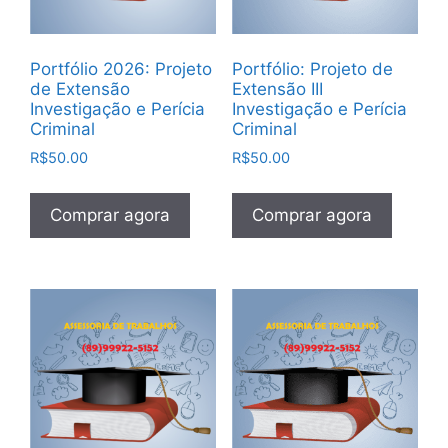
Portfólio 2026: Projeto
Portfólio: Projeto de
de Extensão
Extensão III
Investigação e Perícia
Investigação e Perícia
Criminal
Criminal
R$
50.00
R$
50.00
Comprar agora
Comprar agora