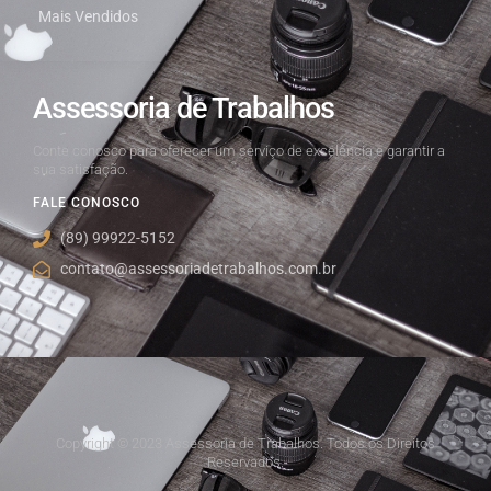
Mais Vendidos
Assessoria de Trabalhos
Conte conosco para oferecer um serviço de excelência e garantir a
sua satisfação.
FALE CONOSCO
(89) 99922-5152
contato@assessoriadetrabalhos.com.br
Copyright © 2023 Assessoria de Trabalhos. Todos os Direitos
Reservados.