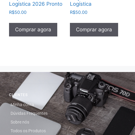
Logística 2026 Pronto
Logística
R$
50.00
R$
50.00
Comprar agora
Comprar agora
CLIENTES
Minha conta
Dúvidas Frequentes
Sobre nós
Todos os Produtos