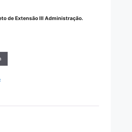
jeto de Extensão III Administração.
a
o