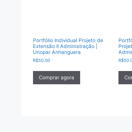
Portfólio Individual Projeto de
Portfó
Extensão II Administração |
Proje
Unopar Anhanguera
Admin
R$
50.00
R$
50.
Comprar agora
Co