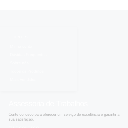
CLIENTES
Minha conta
Dúvidas Frequentes
Sobre nós
Todos os Produtos
Mais Vendidos
Assessoria de Trabalhos
Conte conosco para oferecer um serviço de excelência e garantir a
sua satisfação.
FALE CONOSCO