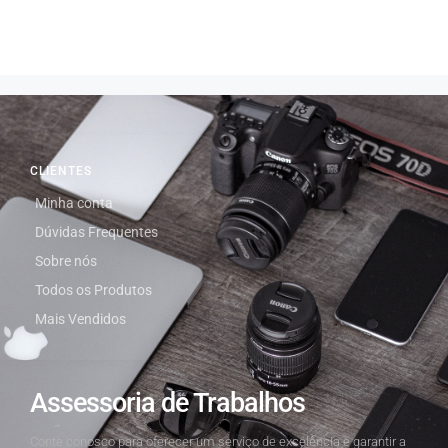
CLIENTES
Minha conta
Dúvidas Frequentes
Sobre nós
Todos os Produtos
Mais Vendidos
Assessoria de Trabalhos
Conte conosco para oferecer um serviço de excelência e garantir a