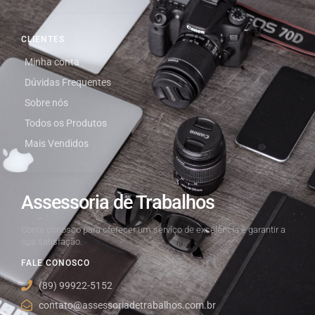
CLIENTES
Minha conta
Dúvidas Frequentes
Sobre nós
Todos os Produtos
Mais Vendidos
Assessoria de Trabalhos
Conte conosco para oferecer um serviço de excelência e garantir a
sua satisfação.
FALE CONOSCO
(89) 99922-5152
contato@assessoriadetrabalhos.com.br