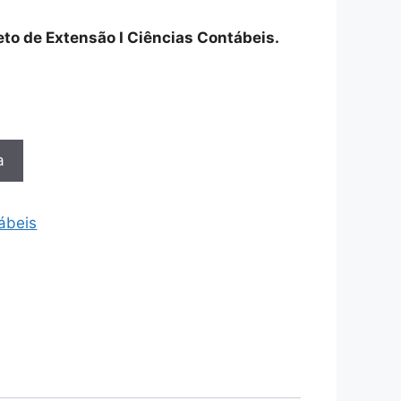
jeto de Extensão I Ciências Contábeis.
a
ábeis