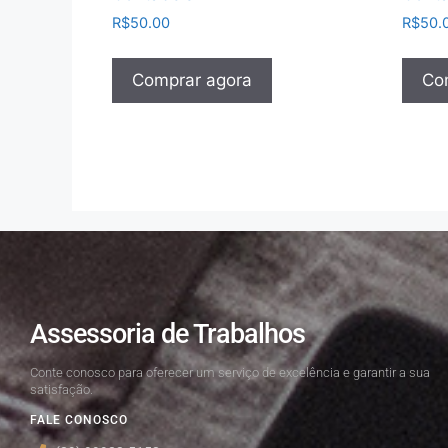
R$
50.00
R$
50.
Comprar agora
Co
Assessoria de Trabalhos
Conte conosco para oferecer um serviço de excelência e garantir a sua
satisfação.
FALE CONOSCO