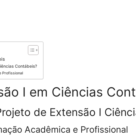
eis
Ciências Contábeis?
 Profissional
são I em Ciências Con
Projeto de Extensão I Ciênc
mação Acadêmica e Profissional