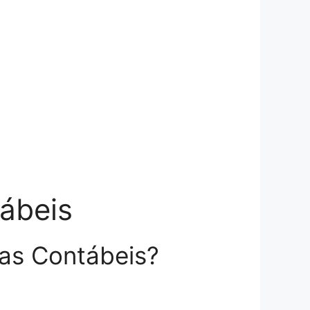
tábeis
ias Contábeis?