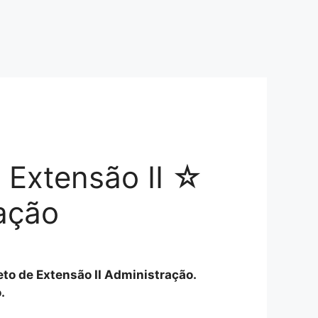
e Extensão II ☆
ação
jeto de Extensão II Administração.
.