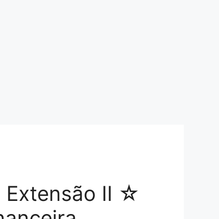
e Extensão II ☆
nanceira