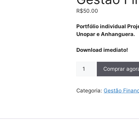
R$
50.00
Portfólio individual Pro
Unopar e Anhanguera.
Download imediato!
Projeto
Comprar agor
de
Extensão
II
Categoria:
Gestão Financ
☆
Gestão
Financeira
quantidade