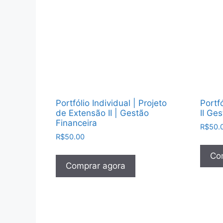
Portfólio Individual | Projeto
Portf
de Extensão II | Gestão
II Ge
Financeira
R$
50.
R$
50.00
Co
Comprar agora