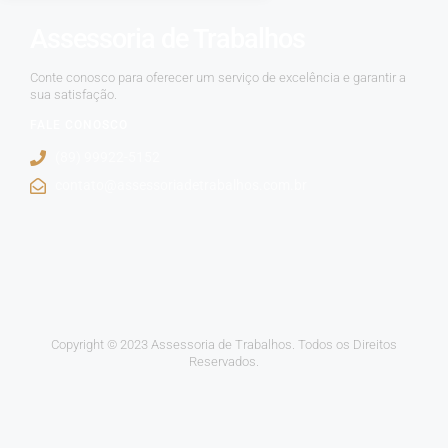
Assessoria de Trabalhos
Conte conosco para oferecer um serviço de excelência e garantir a
sua satisfação.
FALE CONOSCO
(89) 99922-5152
contato@assessoriadetrabalhos.com.br
Copyright © 2023 Assessoria de Trabalhos. Todos os Direitos
Reservados.