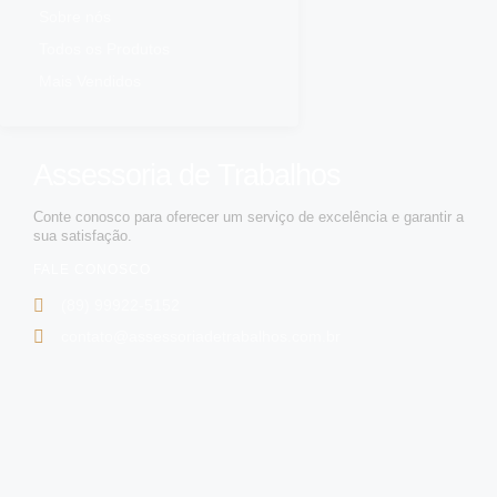
Sobre nós
Todos os Produtos
Mais Vendidos
Assessoria de Trabalhos
Conte conosco para oferecer um serviço de excelência e garantir a
sua satisfação.
FALE CONOSCO
(89) 99922-5152
contato@assessoriadetrabalhos.com.br