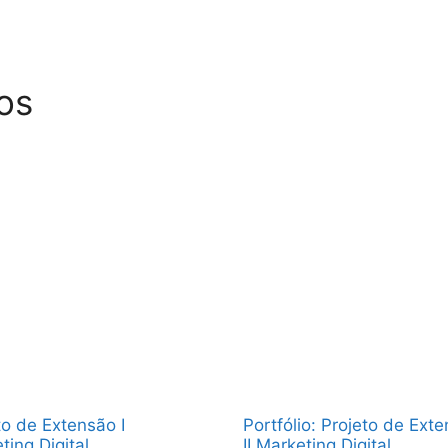
os
to de Extensão I
Portfólio: Projeto de Ext
ting Digital
II Marketing Digital