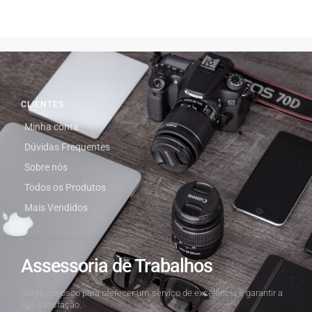
CLIENTES
Minha conta
Dúvidas Frequentes
Sobre nós
Todos os Produtos
Mais Vendidos
Assessoria de Trabalhos
Conte conosco para oferecer um serviço de excelência e garantir a
sua satisfação.