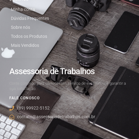
Minha conta
Dúvidas Frequentes
Sobre nós
Todos os Produtos
Mais Vendidos
Assessoria de Trabalhos
Conte conosco para oferecer um serviço de excelência e garantir a
sua satisfação.
FALE CONOSCO
(89) 99922-5152
contato@assessoriadetrabalhos.com.br