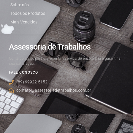
Sobre nós
Todos os Produtos
Mais Vendidos
Assessoria de Trabalhos
Conte conosco para oferecer um serviço de excelência e garantir a
sua satisfação.
FALE CONOSCO
(89) 99922-5152
contato@assessoriadetrabalhos.com.br