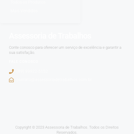
Todos os Produtos
Mais Vendidos
Assessoria de Trabalhos
Conte conosco para oferecer um serviço de excelência e garantir a
sua satisfação.
FALE CONOSCO
(89) 99922-5152
contato@assessoriadetrabalhos.com.br
Copyright © 2023 Assessoria de Trabalhos. Todos os Direitos
Reservados.