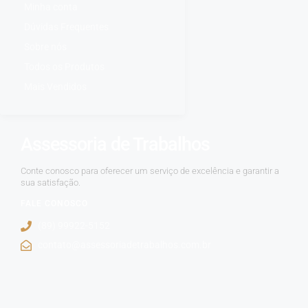
Minha conta
Dúvidas Frequentes
Sobre nós
Todos os Produtos
Mais Vendidos
Assessoria de Trabalhos
Conte conosco para oferecer um serviço de excelência e garantir a
sua satisfação.
FALE CONOSCO
(89) 99922-5152
contato@assessoriadetrabalhos.com.br