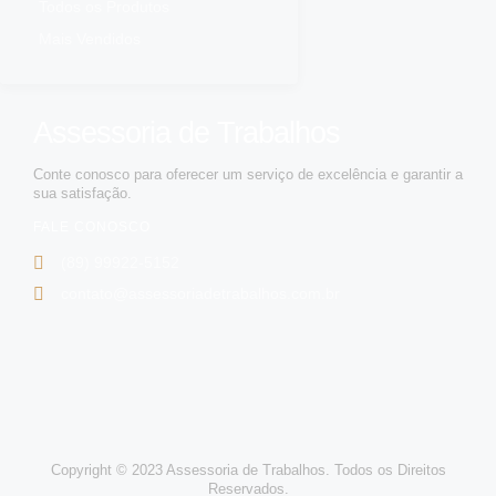
Todos os Produtos
Mais Vendidos
Assessoria de Trabalhos
Conte conosco para oferecer um serviço de excelência e garantir a
sua satisfação.
FALE CONOSCO
(89) 99922-5152
contato@assessoriadetrabalhos.com.br
Copyright © 2023 Assessoria de Trabalhos. Todos os Direitos
Reservados.