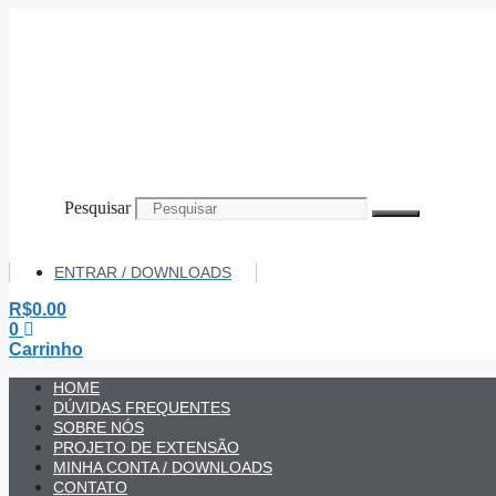
Pular
para
o
conteúdo
Pesquisar
ENTRAR / DOWNLOADS
R$
0.00
0
Carrinho
HOME
DÚVIDAS FREQUENTES
SOBRE NÓS
PROJETO DE EXTENSÃO
MINHA CONTA / DOWNLOADS
CONTATO