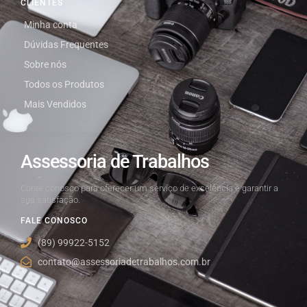
CLIENTES
Minha conta
Dúvidas Frequentes
Sobre nós
Todos os Produtos
Mais Vendidos
Assessoria de Trabalhos
Conte conosco para oferecer um serviço de excelência e garantir a
sua satisfação.
FALE CONOSCO
(89) 99922-5152
contato@assessoriadetrabalhos.com.br