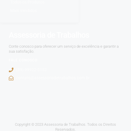
Todos os Produtos
Mais Vendidos
Assessoria de Trabalhos
Conte conosco para oferecer um serviço de excelência e garantir a
sua satisfação.
FALE CONOSCO
(89) 99922-5152
contato@assessoriadetrabalhos.com.br
Copyright © 2023 Assessoria de Trabalhos. Todos os Direitos
Reservados.