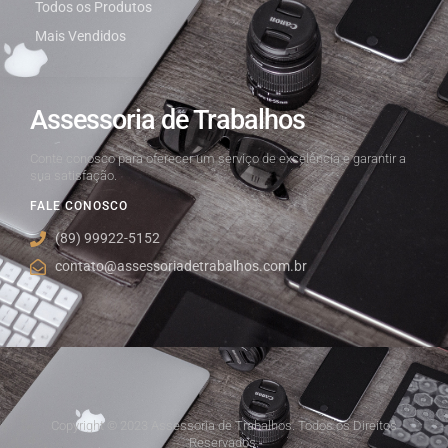
Todos os Produtos
Mais Vendidos
Assessoria de Trabalhos
Conte conosco para oferecer um serviço de excelência e garantir a
sua satisfação.
FALE CONOSCO
(89) 99922-5152
contato@assessoriadetrabalhos.com.br
Copyright © 2023 Assessoria de Trabalhos. Todos os Direitos
Reservados.