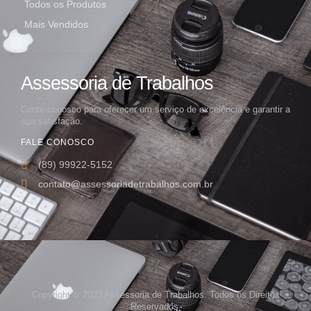
Todos os Produtos
Mais Vendidos
Assessoria de Trabalhos
Conte conosco para oferecer um serviço de excelência e garantir a
sua satisfação.
FALE CONOSCO
(89) 99922-5152
contato@assessoriadetrabalhos.com.br
Copyright © 2023 Assessoria de Trabalhos. Todos os Direitos
Reservados.