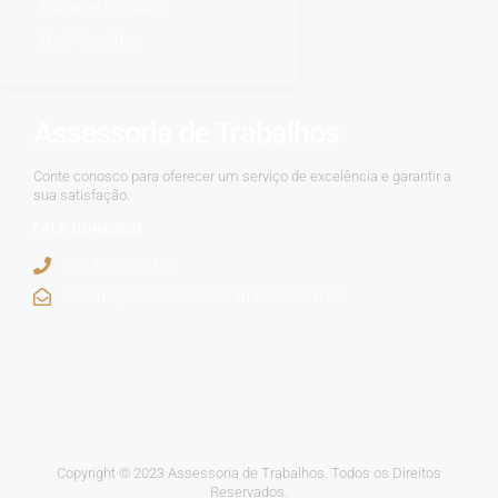
Todos os Produtos
Mais Vendidos
Assessoria de Trabalhos
Conte conosco para oferecer um serviço de excelência e garantir a
sua satisfação.
FALE CONOSCO
(89) 99922-5152
contato@assessoriadetrabalhos.com.br
Copyright © 2023 Assessoria de Trabalhos. Todos os Direitos
Reservados.