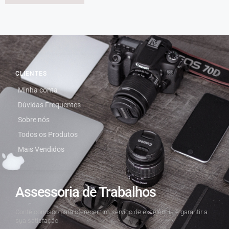
CLIENTES
Minha conta
Dúvidas Frequentes
Sobre nós
Todos os Produtos
Mais Vendidos
Assessoria de Trabalhos
Conte conosco para oferecer um serviço de excelência e garantir a
sua satisfação.