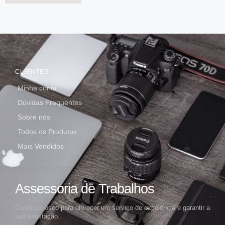
CLIENTES
Minha conta
Dúvidas Frequentes
Sobre nós
Todos os Produtos
Mais Vendidos
Assessoria de Trabalhos
Conte conosco para oferecer um serviço de excelência e garantir a
sua satisfação.