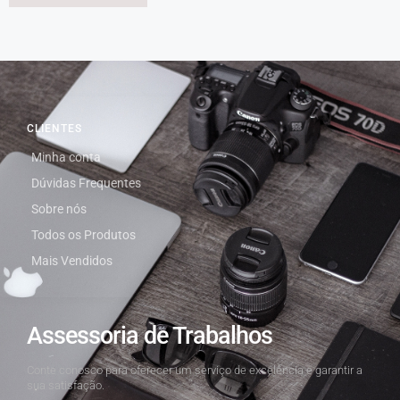
CLIENTES
Minha conta
Dúvidas Frequentes
Sobre nós
Todos os Produtos
Mais Vendidos
Assessoria de Trabalhos
Conte conosco para oferecer um serviço de excelência e garantir a
sua satisfação.