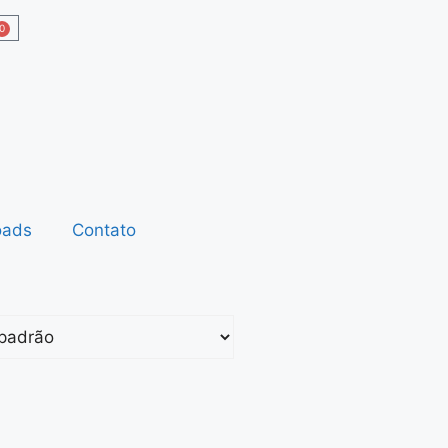
0
oads
Contato