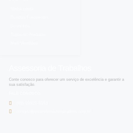
Minha conta
Dúvidas Frequentes
Sobre nós
Todos os Produtos
Mais Vendidos
Assessoria de Trabalhos
Conte conosco para oferecer um serviço de excelência e garantir a
sua satisfação.
FALE CONOSCO
(89) 99922-5152
contato@assessoriadetrabalhos.com.br