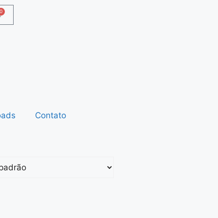
0
oads
Contato