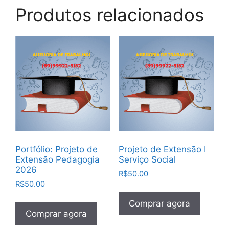
Produtos relacionados
Portfólio: Projeto de
Projeto de Extensão I
Extensão Pedagogia
Serviço Social
2026
R$
50.00
R$
50.00
Comprar agora
Comprar agora