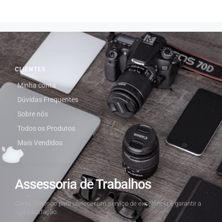
CLIENTES
Minha conta
Dúvidas Frequentes
Sobre nós
Todos os Produtos
Mais Vendidos
Assessoria de Trabalhos
Conte conosco para oferecer um serviço de excelência e garantir a
sua satisfação.