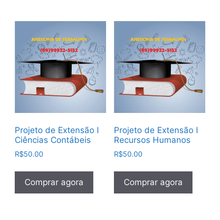
Projeto de Extensão I
Projeto de Extensão I
Ciências Contábeis
Recursos Humanos
R$
50.00
R$
50.00
Comprar agora
Comprar agora