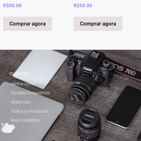
R$
50.00
R$
50.00
Comprar agora
Comprar agora
CLIENTES
Minha conta
Dúvidas Frequentes
Sobre nós
Todos os Produtos
Mais Vendidos