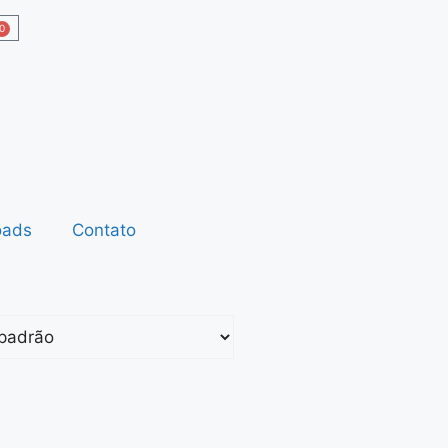
0
oads
Contato