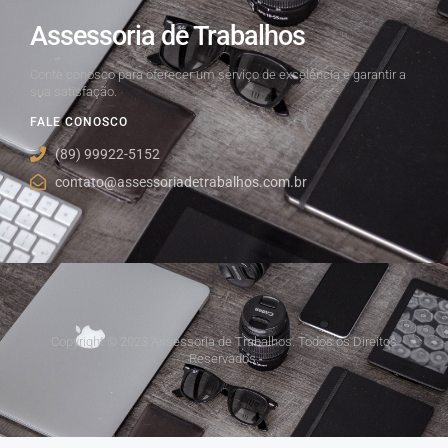
Assessoria de Trabalhos
Conte conosco para oferecer um serviço de excelência e garantir a
sua satisfação.
FALE CONOSCO
(89) 99922-5152
contato@assessoriadetrabalhos.com.br
Copyright © 2023 Assessoria de Trabalhos. Todos os Direitos
Reservados.