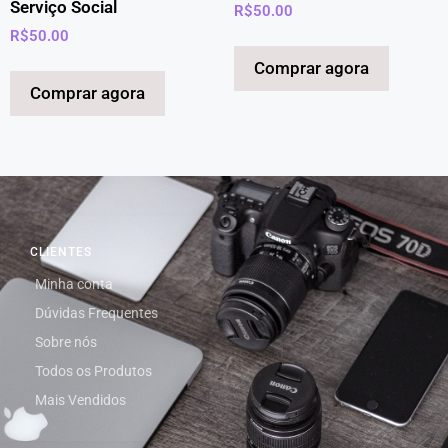
Serviço Social
R$
50.00
R$
50.00
Comprar agora
Comprar agora
CLIENTES
Minha conta
Dúvidas Frequentes
Sobre nós
Todos os Produtos
Mais Vendidos